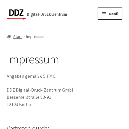
Zur
Zum
Menü
Navigation
Inhalt
springen
springen
Anmelden
Start
Impressum
Impressum
Angaben gemäß § 5 TMG:
DDZ Digital-Druck-Zentrum GmbH
Bessemerstraße 83-91
12103 Berlin
Vertreten durch: