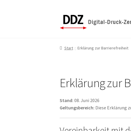
Zur
Zum
Navigation
Inhalt
springen
springen
Start
Erklärung zur Barrierefreiheit
Erklärung zur B
Stand:
08. Juni 2026
Geltungsbereich:
Diese Erklärung zu
Vereinbarkeit mit 