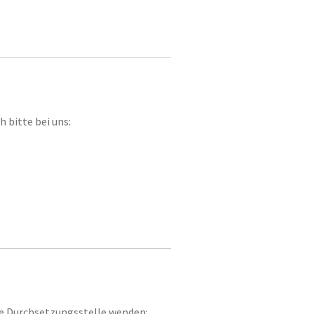
 bitte bei uns:
ige Durchsetzungsstelle wenden: